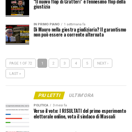
“Il nuovo flop di Gratteri” è l’ennesimo flop della
giustizia
IN PRIMO PIANO
1 settimana fa
Di Mauro nella giostra giudiziaria? Il garantismo
non può essere a corrente alternata
PAGE 1 OF 72
1
2
3
4
5
NEXT ›
LAST »
PIU LETTI
ULTIM'ORA
POLITICA
3 mesi fa
Verso il voto: I RISULTATI del primo esperimento
elettorale online, vota il sindaco di Mascali