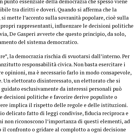
un punto essenziale della democrazia che spesso viene
bile tra diritti e doveri. Quando si afferma che la
si mette l’accento sulla sovranità popolare, cioè sulla
i propri rappresentanti, influenzare le decisioni politiche
avia, De Gasperi avverte che questo principio, da solo,
namento del sistema democratico.
e”, la democrazia rischia di svuotarsi dall’interno. Per
nzitutto responsabilità civica. Non basta esercitare i
re opinioni, ma è necessario farlo in modo consapevole,
 Un elettorato disinteressato, un elettorato che si
o guidato esclusivamente da interessi personali può
 decisioni politiche e favorire derive populiste o
vere implica il rispetto delle regole e delle istituzioni.
o delicato fatto di leggi condivise, fiducia reciproca e
ini non riconoscono l’importanza di questi elementi, ad
 il confronto o gridare al complotto a ogni decisione