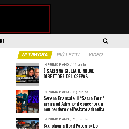
ENTI
ULTIM'ORA
PIÙ LETTI
VIDEO
IN PRIMO PIANO
11 ore fa
È SABRINA CILLIA IL NUOVO
DIRETTORE DEL CEFPAS
IN PRIMO PIANO
2 giorni fa
Serena Brancale, il “Sacro Tour”
arriva ad Adrano: il concerto da
non perdere dell’estate adranita
IN PRIMO PIANO
2 giorni fa
Sud chiama Nord Paternò: Lo