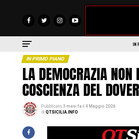
IN 
IN PRIMO PIANO
LA DEMOCRAZIA NON P
COSCIENZA DEL DOVE
Pubblicato
3 mesi fa
il
4 Maggio 2026
di
QTSICILIA.INFO