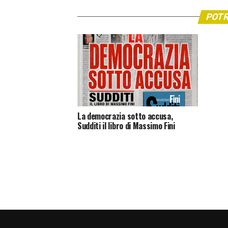
POTR
La democrazia sotto accusa,
Sudditi il libro di Massimo Fini