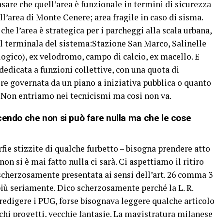
sare che quell’area è funzionale in termini di sicurezza
ell’area di Monte Cenere; area fragile in caso di sisma.
he l’area è strategica per i parcheggi alla scala urbana,
 il terminala del sistema:Stazione San Marco, Salinelle
logico), ex velodromo, campo di calcio, ex macello. E
dedicata a funzioni collettive, con una quota di
re governata da un piano a iniziativa pubblica o quanto
 Non entriamo nei tecnicismi ma cosi non va.
cendo che non si può fare nulla ma che le cose
rfie stizzite di qualche furbetto – bisogna prendere atto
on si è mai fatto nulla ci sarà. Ci aspettiamo il ritiro
scherzosamente presentata ai sensi dell’art. 26 comma 3
 più seriamente. Dico scherzosamente perché la L. R.
 redigere i PUG, forse bisognava leggere qualche articolo
cchi progetti, vecchie fantasie. La magistratura milanese