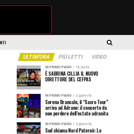
ENTI
ULTIM'ORA
PIÙ LETTI
VIDEO
IN PRIMO PIANO
16 ore fa
È SABRINA CILLIA IL NUOVO
DIRETTORE DEL CEFPAS
IN PRIMO PIANO
2 giorni fa
Serena Brancale, il “Sacro Tour”
arriva ad Adrano: il concerto da
non perdere dell’estate adranita
IN PRIMO PIANO
2 giorni fa
Sud chiama Nord Paternò: Lo