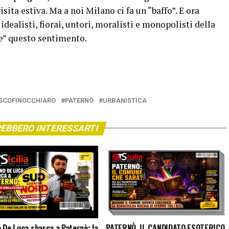
sita estiva. Ma a noi Milano ci fa un “baffo”. E ora
idealisti, fiorai, untori, moralisti e monopolisti della
re” questo sentimento.
SCOFINOCCHIARO
PATERNÒ
URBANISTICA
EBBERO INTERESSARTI
 De Luca sbarca a Paternò: la
PATERNÒ, IL CANDIDATO ESOTERICO