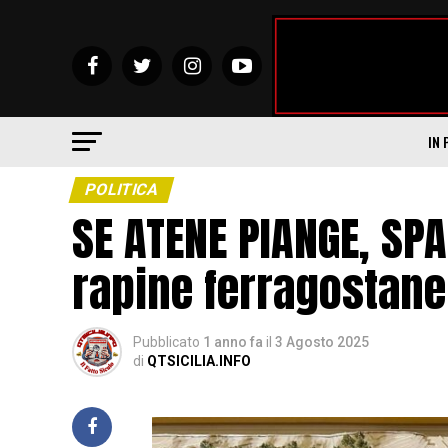
IN 
POLITICA
SE ATENE PIANGE, SPA
rapine ferragostane
Pubblicato
1 anno fa
il
3 Agosto 2025
di
QTSICILIA.INFO