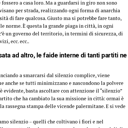
 fossero a casa loro. Ma a guardarsi in giro non sono
vvisano per strada, realizzando ogni forma di anarchia
ità di fare qualcosa. Giusto ma si potrebbe fare tanto,
e norme. È questa la grande piaga in città, in ogni
c’è un governo del territorio, in termini di sicurezza, di
zi, ecc. ecc..
ta ad altro, le faide interne di tanti partiti ne
minciando a smarcarsi dal silenzio complice, viene
ue anche se tutti minimizzano e nascondono la polvere
 è evidente, basta ascoltare con attenzione il “silenzio”
rtito che ha cambiato la sua missione in città: ormai è
l la rassegna stampa delle vicende palermitane. E si vede
amo silenzio – quelli che coltivano i fiori e nel