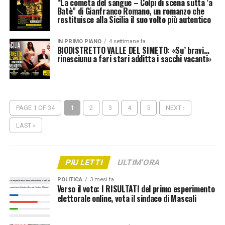
“La cometa del sangue – Colpi di scena sutta ‘a
Batè” di Gianfranco Romano, un romanzo che
restituisce alla Sicilia il suo volto più autentico
IN PRIMO PIANO
4 settimane fa
BIODISTRETTO VALLE DEL SIMETO: «Su’ bravi…
rinesciunu a fari stari additta i sacchi vacanti»
PAGE 1 OF 34
1
2
3
4
5
NEXT ›
LAST »
PIU LETTI
ULTIM'ORA
POLITICA
3 mesi fa
Verso il voto: I RISULTATI del primo esperimento
elettorale online, vota il sindaco di Mascali