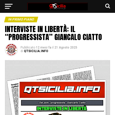
IN PRIMO PIANO
INTERVISTE IN LIBERTÀ: IL
“PROGRESSISTA” GIANCALO CIATTO
Pubblicato
12 mesi fa
il
21 Agosto 2025
di
QTSICILIA.INFO