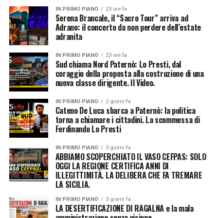
IN PRIMO PIANO
23 ore fa
Serena Brancale, il “Sacro Tour” arriva ad
Adrano: il concerto da non perdere dell’estate
adranita
IN PRIMO PIANO
23 ore fa
Sud chiama Nord Paternò: Lo Presti, dal
coraggio della proposta alla costruzione di una
nuova classe dirigente. Il Video.
IN PRIMO PIANO
2 giorni fa
Cateno De Luca sbarca a Paternò: la politica
torna a chiamare i cittadini. La scommessa di
Ferdinando Lo Presti
IN PRIMO PIANO
3 giorni fa
ABBIAMO SCOPERCHIATO IL VASO CEFPAS: SOLO
OGGI LA REGIONE CERTIFICA ANNI DI
ILLEGITTIMITÀ. LA DELIBERA CHE FA TREMARE
LA SICILIA.
IN PRIMO PIANO
3 giorni fa
LA DESERTIFICAZIONE DI RAGALNA e la mala
amministrazione senza visione