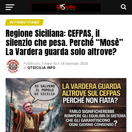
IN PRIMO PIANO
Regione Siciliana: CEFPAS, il
silenzio che pesa. Perché “Mosè”
La Vardera guarda solo altrove?
Pubblicato
7 mesi fa
il
18 Gennaio 2026
di
QTSICILIA.INFO