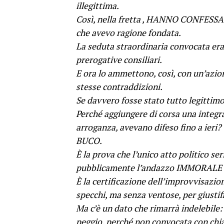
illegittima.
Così, nella fretta , HANNO CONFESSA
che avevo ragione fondata.
La seduta straordinaria convocata era
prerogative consiliari.
E ora lo ammettono, così, con un’azion
stesse contraddizioni.
Se davvero fosse stato tutto legittimo 
Perché aggiungere di corsa una integra
arroganza, avevano difeso fino a i
BUCO.
È la prova che l’unico atto politico se
pubblicamente l’andazzo IMMORALE d
È la certificazione dell’improvvisazio
specchi, ma senza ventose, per giustifi
Ma c’è un dato che rimarrà indelebile:
peggio, perché non convocata con chiar