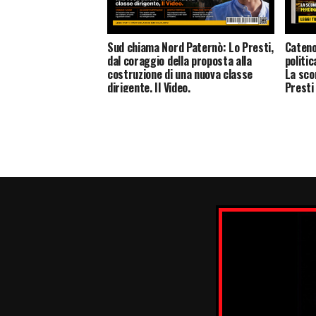
Sud chiama Nord Paternò: Lo Presti,
Cateno
dal coraggio della proposta alla
politic
costruzione di una nuova classe
La sco
dirigente. Il Video.
Presti