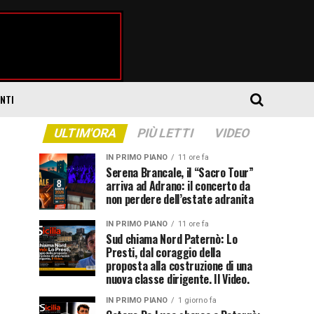
ENTI
ULTIM'ORA
PIÙ LETTI
VIDEO
IN PRIMO PIANO
11 ore fa
Serena Brancale, il “Sacro Tour”
arriva ad Adrano: il concerto da
non perdere dell’estate adranita
IN PRIMO PIANO
11 ore fa
Sud chiama Nord Paternò: Lo
Presti, dal coraggio della
proposta alla costruzione di una
nuova classe dirigente. Il Video.
IN PRIMO PIANO
1 giorno fa