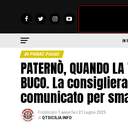
IN 
IN PRIMO PIANO
PATERNÒ, QUANDO LA 
BUCO. La consigliera
comunicato per sma
Pubblicato
1 anno fa
il
21 Luglio 2025
di
QTSICILIA.INFO