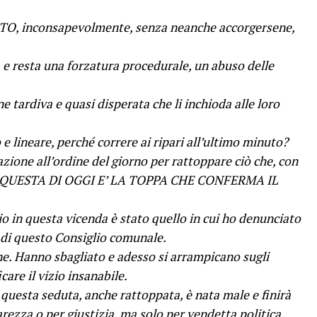
TO, inconsapevolmente, senza neanche accorgersene,
 e resta una forzatura procedurale, un abuso delle
e tardiva e quasi disperata che li inchioda alle loro
e lineare, perché correre ai ripari all’ultimo minuto?
zione all’ordine del giorno per rattoppare ciò che, con
eri? QUESTA DI OGGI E’ LA TOPPA CHE CONFERMA IL
rio in questa vicenda è stato quello in cui ho denunciato
i questo Consiglio comunale.
ne. Hanno sbagliato e adesso si arrampicano sugli
care il vizio insanabile.
 questa seduta, anche rattoppata, è nata male e finirà
ezza o per giustizia, ma solo per vendetta politica.