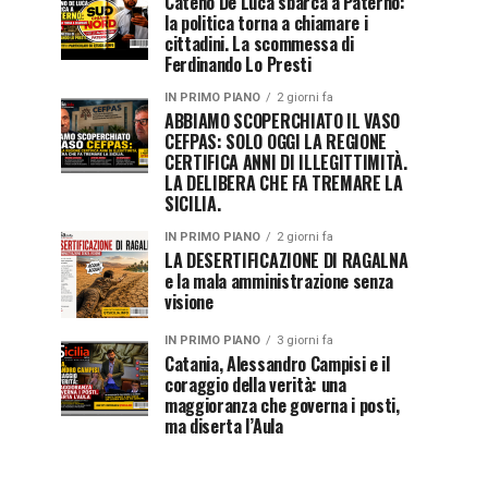
Cateno De Luca sbarca a Paternò:
la politica torna a chiamare i
cittadini. La scommessa di
Ferdinando Lo Presti
IN PRIMO PIANO
2 giorni fa
ABBIAMO SCOPERCHIATO IL VASO
CEFPAS: SOLO OGGI LA REGIONE
CERTIFICA ANNI DI ILLEGITTIMITÀ.
LA DELIBERA CHE FA TREMARE LA
SICILIA.
IN PRIMO PIANO
2 giorni fa
LA DESERTIFICAZIONE DI RAGALNA
e la mala amministrazione senza
visione
IN PRIMO PIANO
3 giorni fa
Catania, Alessandro Campisi e il
coraggio della verità: una
maggioranza che governa i posti,
ma diserta l’Aula