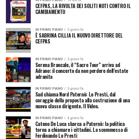
IN PRIMO PIANO
14 ore fa
CEFPAS, LA RIVOLTA DEI SOLITI NOTI CONTRO IL
CAMBIAMENTO
IN PRIMO PIANO
2 giorni fa
È SABRINA CILLIA IL NUOVO DIRETTORE DEL
CEFPAS
IN PRIMO PIANO
3 giorni fa
Serena Brancale, il “Sacro Tour” arriva ad
Adrano: il concerto da non perdere dell’estate
adranita
IN PRIMO PIANO
3 giorni fa
Sud chiama Nord Paternò: Lo Presti, dal
coraggio della proposta alla costruzione di una
nuova classe dirigente. Il Video.
IN PRIMO PIANO
4 giorni fa
Cateno De Luca sbarca a Paternò: la politica
torna a chiamare i cittadini. La scommessa di
Ferdinando Lo Presti